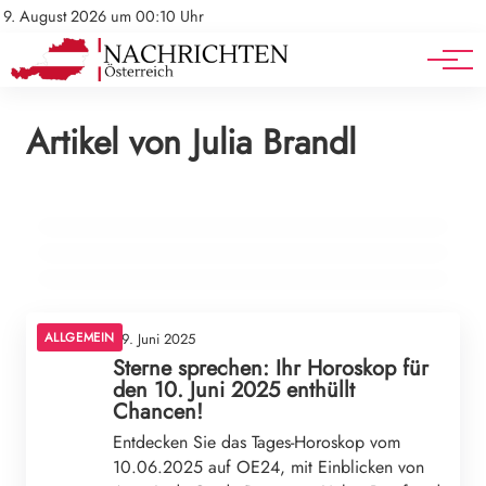
Mediadaten
Stellenangebote
9. August 2026 um 00:10 Uhr
Werbung
Veranstaltungen
14. März 2026
Artikel von Julia Brandl
17. Februar 2026
Großeinsatz der Feuerwehr: Vollbrand in
16. Februar 2026
Bluttat bei Jugend-Eishockeyspiel: Drei Tote
Klein St. Paul!
Pritzker verlässt Hyatt: Rücktritt nach
und viele Verletzte in Pawtucket
Epstein-Enthüllungen!
ALLGEMEIN
ALLGEMEIN
ALLGEMEIN
ALLGEMEIN
09. Juni 2025
Sterne sprechen: Ihr Horoskop für
den 10. Juni 2025 enthüllt
Chancen!
Entdecken Sie das Tages-Horoskop vom
10.06.2025 auf OE24, mit Einblicken von