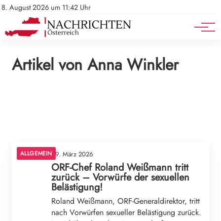
Mediadaten
Stellenangebote
8. August 2026 um 11:42 Uhr
Werbung
Veranstaltungen
13. April 2026
Artikel von Anna Winkler
21. März 2026
Sternenblick am 13. April: So stehen Ihre
09. März 2026
Eine verzögerte Xi-Trump-Konferenz stärkt
Chakren und Chancen!
Wiener Grünen fordern Lösung im Streit um
Chinas Position
Gastpatientenversorgung!
ALLGEMEIN
ALLGEMEIN
ALLGEMEIN
ALLGEMEIN
09. März 2026
ORF-Chef Roland Weißmann tritt
zurück – Vorwürfe der sexuellen
Belästigung!
Roland Weißmann, ORF-Generaldirektor, tritt
nach Vorwürfen sexueller Belästigung zurück.